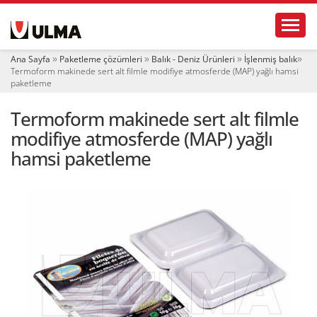
N
Toggl
a
v
i
Ana Sayfa
Paketleme çözümleri
Balık - Deniz Ürünleri
İşlenmiş balık
g
Termoform makinede sert alt filmle modifiye atmosferde (MAP) yağlı hamsi
a
paketleme
t
i
Termoform makinede sert alt filmle
o
modifiye atmosferde (MAP) yağlı
n
hamsi paketleme