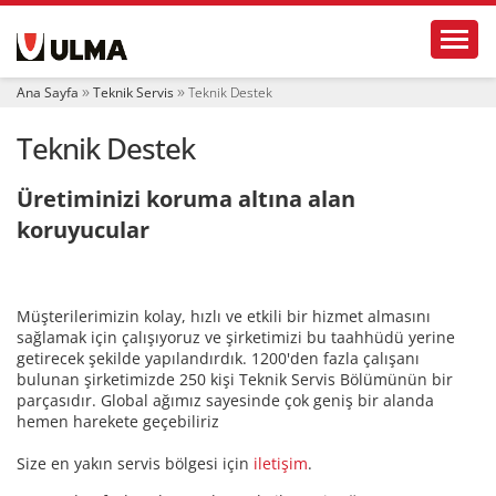
N
Toggl
a
v
i
Ana Sayfa
Teknik Servis
Teknik Destek
g
a
Teknik Destek
t
i
o
Üretiminizi koruma altına alan
n
koruyucular
Müşterilerimizin kolay, hızlı ve etkili bir hizmet almasını
sağlamak için çalışıyoruz ve şirketimizi bu taahhüdü yerine
getirecek şekilde yapılandırdık. 1200'den fazla çalışanı
bulunan şirketimizde 250 kişi Teknik Servis Bölümünün bir
parçasıdır. Global ağımız sayesinde çok geniş bir alanda
hemen harekete geçebiliriz
Size en yakın servis bölgesi için
iletişim
.