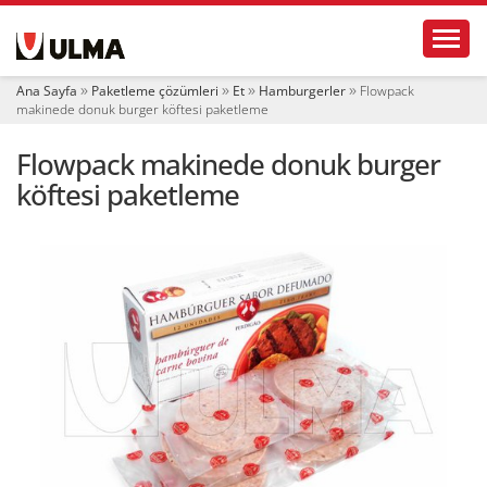
N
Toggl
a
v
i
Ana Sayfa
Paketleme çözümleri
Et
Hamburgerler
Flowpack
g
makinede donuk burger köftesi paketleme
a
t
Flowpack makinede donuk burger
i
o
köftesi paketleme
n