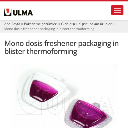
N
Toggl
a
v
i
Ana Sayfa
Paketleme çözümleri
Gıda dışı
Kişisel bakım ürünleri
g
Mono dosis freshener packaging in blister thermoforming
a
t
Mono dosis freshener packaging in
i
o
blister thermoforming
n