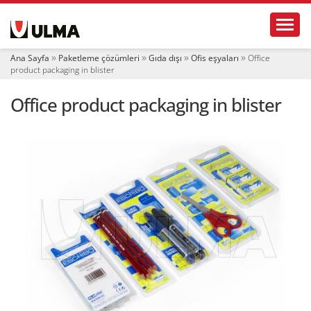
N
Toggl
a
v
i
Ana Sayfa
Paketleme çözümleri
Gıda dışı
Ofis eşyaları
Office
g
product packaging in blister
a
t
Office product packaging in blister
i
o
n