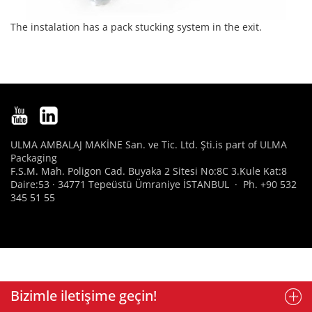
The instalation has a pack stucking system in the exit.
ULMA AMBALAJ MAKİNE San. ve Tic. Ltd. Şti.is part of
ULMA
Packaging
F.S.M. Mah. Poligon Cad. Buyaka 2 Sitesi No:8C 3.Kule Kat:8
Daire:53 · 34771 Tepeüstü Ümraniye İSTANBUL · Ph. +90 532
345 51 55
Bizimle iletişime geçin!