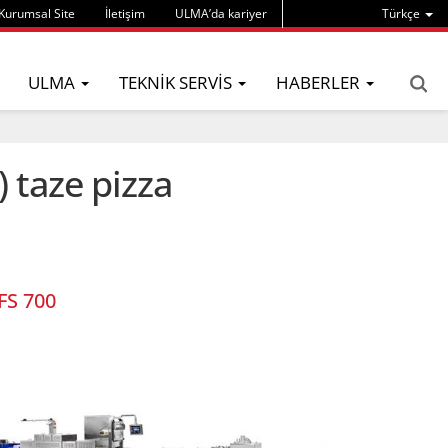
Kurumsal Site
İletişim
ULMA’da kariyer
Türkçe
ULMA
TEKNIK SERVIS
HABERLER
taze pizza
FS 700