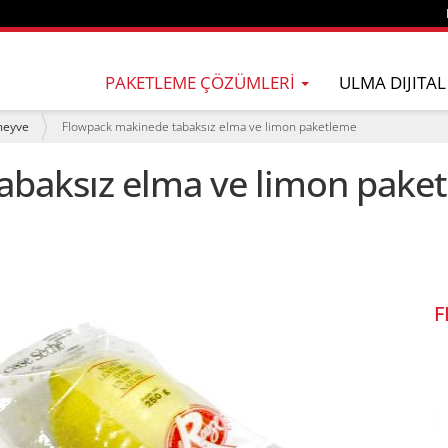
PAKETLEME ÇÖZÜMLERI
ULMA DIJITAL
meyve
Flowpack makinede tabaksız elma ve limon paketleme
abaksız elma ve limon pake
F