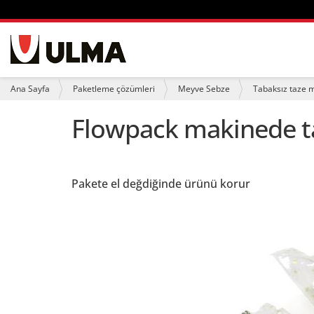
N
a
v
i
B
Ana Sayfa
Paketleme çözümleri
Meyve Sebze
Tabaksız taze 
g
u
a
r
Flowpack makinede t
t
a
i
d
o
a
n
s
ı
Pakete el değdiğinde ürünü korur
n
ı
z
: