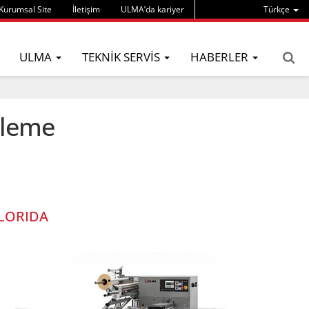
Kurumsal Site
İletişim
ULMA’da kariyer
Türkçe
ULMA
TEKNIK SERVIS
HABERLER
tleme
LORIDA