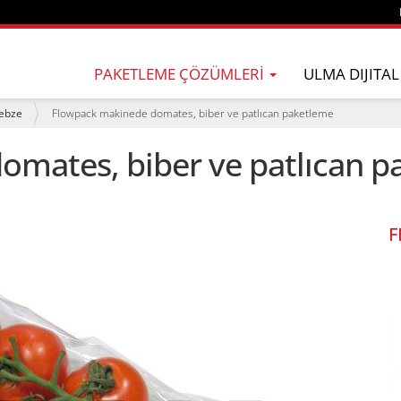
PAKETLEME ÇÖZÜMLERI
ULMA DIJITAL
sebze
Flowpack makinede domates, biber ve patlıcan paketleme
mates, biber ve patlıcan p
F