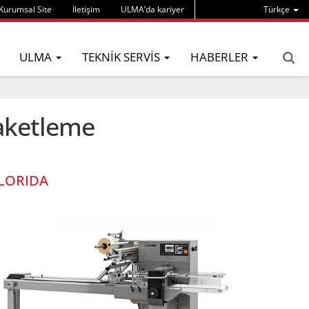
Kurumsal Site
İletişim
ULMA’da kariyer
Türkçe
ULMA
TEKNIK SERVIS
HABERLER
aketleme
LORIDA