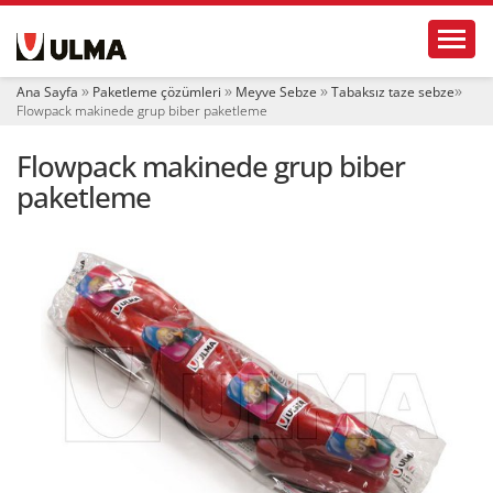
N
Toggl
a
v
i
Ana Sayfa
Paketleme çözümleri
Meyve Sebze
Tabaksız taze sebze
g
Flowpack makinede grup biber paketleme
a
t
Flowpack makinede grup biber
i
o
paketleme
n