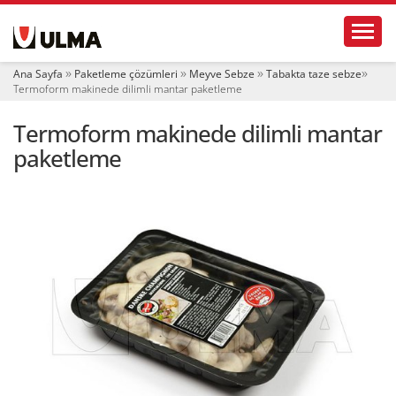
N
Toggl
a
v
i
Ana Sayfa
Paketleme çözümleri
Meyve Sebze
Tabakta taze sebze
g
Termoform makinede dilimli mantar paketleme
a
t
Termoform makinede dilimli mantar
i
o
paketleme
n