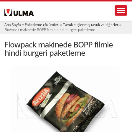
N
Toggl
a
v
i
Ana Sayfa
Paketleme çözümleri
Tavuk
İşlenmiş tavuk ve diğerleri
g
Flowpack makinede BOPP filmle hindi burgeri paketleme
a
t
Flowpack makinede BOPP filmle
i
o
hindi burgeri paketleme
n