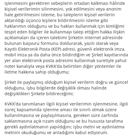
işlenmesini gerektiren sebeplerin ortadan kalkması hâlinde
kişisel verilerimin silinmesini, yok edilmesini veya anonim
hale getirilmesini isteme, bu taleplerin kişisel verilerin
aktarıldığı üçüncü kişilere bildirilmesini isteme gibi
haklarımın olduğunu ve bu hakları kullanmak için kimliğimi
tespit eden bilgiler ile kullanmayı talep ettiğim hakka ilişkin
açıklamaları da içeren talebimi Şirketin internet adresinde
bulunan başvuru formunu doldurarak, yazılı olarak veya
Kayıtlı Elektronik Posta (KEP) adresi, güvenli elektronik imza,
mobil imza ya da daha önce bildirdiğim ve Şirket kayıtlarında
yer alan elektronik posta adresimi kullanmak suretiyle yahut
noter kanalıyla veya KVKK’da belirtilen diğer yöntemler ile
iletme hakkına sahip olduğumu;
Şirket ile paylaşmış olduğum kişisel verilerin doğru ve güncel
olduğunu, işbu bilgilerde değişiklik olması halinde
değişiklikleri Şirkete bildireceğimi;
KVKK’da tanımlanan ilgili kişisel verilerimin işlenmesine, ilgili
süreç kapsamında işlenme amacı ile sınırlı olmak üzere
kullanılmasına ve paylaşılmasına, gereken süre zarfında
saklanmasına açık rızam olduğunu ve bu hususta tarafıma
gerekli aydınlatmanın yapıldığını; işbu metni ve aydınlatma
metnini okuduğumu ve anladığımı kabul ediyorum.