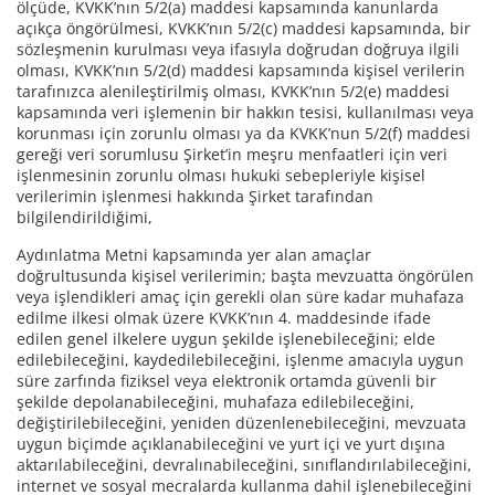
ölçüde, KVKK’nın 5/2(a) maddesi kapsamında kanunlarda
açıkça öngörülmesi, KVKK’nın 5/2(c) maddesi kapsamında, bir
sözleşmenin kurulması veya ifasıyla doğrudan doğruya ilgili
olması, KVKK’nın 5/2(d) maddesi kapsamında kişisel verilerin
tarafınızca alenileştirilmiş olması, KVKK’nın 5/2(e) maddesi
kapsamında veri işlemenin bir hakkın tesisi, kullanılması veya
korunması için zorunlu olması ya da KVKK’nun 5/2(f) maddesi
gereği veri sorumlusu Şirket’in meşru menfaatleri için veri
işlenmesinin zorunlu olması hukuki sebepleriyle kişisel
verilerimin işlenmesi hakkında Şirket tarafından
bilgilendirildiğimi,
Aydınlatma Metni kapsamında yer alan amaçlar
doğrultusunda kişisel verilerimin; başta mevzuatta öngörülen
veya işlendikleri amaç için gerekli olan süre kadar muhafaza
edilme ilkesi olmak üzere KVKK’nın 4. maddesinde ifade
edilen genel ilkelere uygun şekilde işlenebileceğini; elde
edilebileceğini, kaydedilebileceğini, işlenme amacıyla uygun
süre zarfında fiziksel veya elektronik ortamda güvenli bir
şekilde depolanabileceğini, muhafaza edilebileceğini,
değiştirilebileceğini, yeniden düzenlenebileceğini, mevzuata
uygun biçimde açıklanabileceğini ve yurt içi ve yurt dışına
aktarılabileceğini, devralınabileceğini, sınıflandırılabileceğini,
internet ve sosyal mecralarda kullanma dahil işlenebileceğini