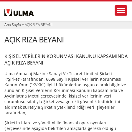
N
Toggl
a
v
i
Ana Sayfa
AÇIK RIZA BEYANI
g
a
AÇIK RIZA BEYANI
t
i
o
n
KİŞİSEL VERİLERİN KORUNMASI KANUNU KAPSAMINDA
AÇIK RIZA BEYANI
Ulma Ambalaj Makine Sanayi Ve Ticaret Limited Şirketi
(‘‘Şirket’’) tarafından, 6698 Sayılı Kişisel Verilerin Korunması
Kanunu’nun (“KVKK”) ilgili hükümlerine uygun olarak bilginize
sunulan Kişisel Verilerin Korunması Kanunu kapsamında ve
Aydınlatma Metni çerçevesinde, kişisel verilerinin veri
sorumlusu sıfatıyla Şirket veya gerekli güvenlik tedbirlerini
aldırmak suretiyle Şirketin yetkilendirdiği veri işleyenler
tarafından;
Şirket’in idare ve yönetimi ile finansal operasyonları
çerçevesinde aşağıda belirtilen amaçlarla gerekli olduğu