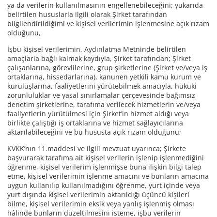
ya da verilerin kullanılmasının engellenebileceğini; yukarıda
belirtilen hususlarla ilgili olarak Şirket tarafından
bilgilendirildiğimi ve kişisel verilerimin işlenmesine açık rızam
olduğunu,
İşbu kişisel verilerimin, Aydınlatma Metninde belirtilen
amaçlarla bağlı kalmak kaydıyla, Şirket tarafından; Şirket
çalışanlarına, görevlilerine, grup şirketlerine (Şirket ve/veya iş
ortaklarına, hissedarlarına), kanunen yetkili kamu kurum ve
kuruluşlarına, faaliyetlerini yürütebilmek amacıyla, hukuki
zorunluluklar ve yasal sınırlamalar çerçevesinde bağımsız
denetim şirketlerine, tarafıma verilecek hizmetlerin ve/veya
faaliyetlerin yürütülmesi için Şirket’in hizmet aldığı veya
birlikte çalıştığı iş ortaklarına ve hizmet sağlayıcılarına
aktarılabileceğini ve bu hususta açık rızam olduğunu;
KVKK’nın 11.maddesi ve ilgili mevzuat uyarınca; Şirkete
başvurarak tarafıma ait kişisel verilerin işlenip işlenmediğini
öğrenme, kişisel verilerim işlenmişse buna ilişkin bilgi talep
etme, kişisel verilerimin işlenme amacını ve bunların amacına
uygun kullanılıp kullanılmadığını öğrenme, yurt içinde veya
yurt dışında kişisel verilerimin aktarıldığı üçüncü kişileri
bilme, kişisel verilerimin eksik veya yanlış işlenmiş olması
hâlinde bunların düzeltilmesini isteme, işbu verilerin