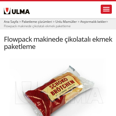
N
Toggl
a
v
i
Ana Sayfa
Paketleme çözümleri
Unlu Mamüller
Atıştırmalık kekler
g
Flowpack makinede çikolatalı ekmek paketleme
a
t
Flowpack makinede çikolatalı ekmek
i
o
paketleme
n