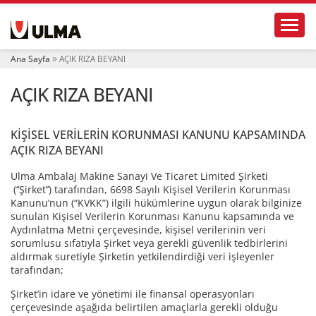
N
Toggl
a
v
i
Ana Sayfa
AÇIK RIZA BEYANI
g
a
AÇIK RIZA BEYANI
t
i
o
n
KİŞİSEL VERİLERİN KORUNMASI KANUNU KAPSAMINDA
AÇIK RIZA BEYANI
Ulma Ambalaj Makine Sanayi Ve Ticaret Limited Şirketi
(‘‘Şirket’’) tarafından, 6698 Sayılı Kişisel Verilerin Korunması
Kanunu’nun (“KVKK”) ilgili hükümlerine uygun olarak bilginize
sunulan Kişisel Verilerin Korunması Kanunu kapsamında ve
Aydınlatma Metni çerçevesinde, kişisel verilerinin veri
sorumlusu sıfatıyla Şirket veya gerekli güvenlik tedbirlerini
aldırmak suretiyle Şirketin yetkilendirdiği veri işleyenler
tarafından;
Şirket’in idare ve yönetimi ile finansal operasyonları
çerçevesinde aşağıda belirtilen amaçlarla gerekli olduğu