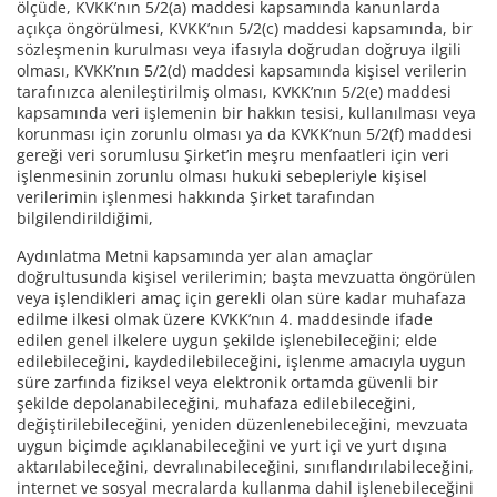
ölçüde, KVKK’nın 5/2(a) maddesi kapsamında kanunlarda
açıkça öngörülmesi, KVKK’nın 5/2(c) maddesi kapsamında, bir
sözleşmenin kurulması veya ifasıyla doğrudan doğruya ilgili
olması, KVKK’nın 5/2(d) maddesi kapsamında kişisel verilerin
tarafınızca alenileştirilmiş olması, KVKK’nın 5/2(e) maddesi
kapsamında veri işlemenin bir hakkın tesisi, kullanılması veya
korunması için zorunlu olması ya da KVKK’nun 5/2(f) maddesi
gereği veri sorumlusu Şirket’in meşru menfaatleri için veri
işlenmesinin zorunlu olması hukuki sebepleriyle kişisel
verilerimin işlenmesi hakkında Şirket tarafından
bilgilendirildiğimi,
Aydınlatma Metni kapsamında yer alan amaçlar
doğrultusunda kişisel verilerimin; başta mevzuatta öngörülen
veya işlendikleri amaç için gerekli olan süre kadar muhafaza
edilme ilkesi olmak üzere KVKK’nın 4. maddesinde ifade
edilen genel ilkelere uygun şekilde işlenebileceğini; elde
edilebileceğini, kaydedilebileceğini, işlenme amacıyla uygun
süre zarfında fiziksel veya elektronik ortamda güvenli bir
şekilde depolanabileceğini, muhafaza edilebileceğini,
değiştirilebileceğini, yeniden düzenlenebileceğini, mevzuata
uygun biçimde açıklanabileceğini ve yurt içi ve yurt dışına
aktarılabileceğini, devralınabileceğini, sınıflandırılabileceğini,
internet ve sosyal mecralarda kullanma dahil işlenebileceğini