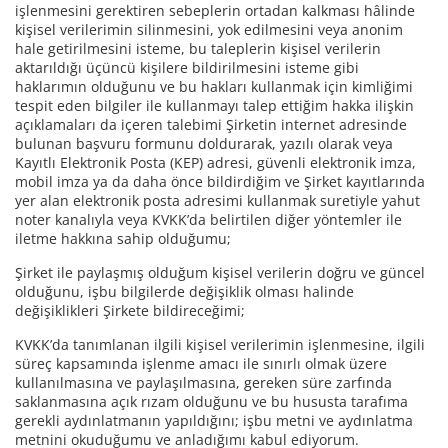
işlenmesini gerektiren sebeplerin ortadan kalkması hâlinde
kişisel verilerimin silinmesini, yok edilmesini veya anonim
hale getirilmesini isteme, bu taleplerin kişisel verilerin
aktarıldığı üçüncü kişilere bildirilmesini isteme gibi
haklarımın olduğunu ve bu hakları kullanmak için kimliğimi
tespit eden bilgiler ile kullanmayı talep ettiğim hakka ilişkin
açıklamaları da içeren talebimi Şirketin internet adresinde
bulunan başvuru formunu doldurarak, yazılı olarak veya
Kayıtlı Elektronik Posta (KEP) adresi, güvenli elektronik imza,
mobil imza ya da daha önce bildirdiğim ve Şirket kayıtlarında
yer alan elektronik posta adresimi kullanmak suretiyle yahut
noter kanalıyla veya KVKK’da belirtilen diğer yöntemler ile
iletme hakkına sahip olduğumu;
Şirket ile paylaşmış olduğum kişisel verilerin doğru ve güncel
olduğunu, işbu bilgilerde değişiklik olması halinde
değişiklikleri Şirkete bildireceğimi;
KVKK’da tanımlanan ilgili kişisel verilerimin işlenmesine, ilgili
süreç kapsamında işlenme amacı ile sınırlı olmak üzere
kullanılmasına ve paylaşılmasına, gereken süre zarfında
saklanmasına açık rızam olduğunu ve bu hususta tarafıma
gerekli aydınlatmanın yapıldığını; işbu metni ve aydınlatma
metnini okuduğumu ve anladığımı kabul ediyorum.