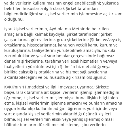
ya da verilerin kullanılmasının engellenebileceğini; yukarıda
belirtilen hususlarla ilgili olarak Şirket tarafından
bilgilendirildiğimi ve kişisel verilerimin işlenmesine açık rızam
olduğunu,
İşbu kişisel verilerimin, Aydınlatma Metninde belirtilen
amaçlarla bağlı kalmak kaydıyla, Şirket tarafından; Şirket
çalışanlarına, görevlilerine, grup şirketlerine (Şirket ve/veya iş
ortaklarına, hissedarlarına), kanunen yetkili kamu kurum ve
kuruluşlarına, faaliyetlerini yürütebilmek amacıyla, hukuki
zorunluluklar ve yasal sınırlamalar çerçevesinde bağımsız
denetim şirketlerine, tarafıma verilecek hizmetlerin ve/veya
faaliyetlerin yürütülmesi için Şirket’in hizmet aldığı veya
birlikte çalıştığı iş ortaklarına ve hizmet sağlayıcılarına
aktarılabileceğini ve bu hususta açık rızam olduğunu;
KVKK’nın 11.maddesi ve ilgili mevzuat uyarınca; Şirkete
başvurarak tarafıma ait kişisel verilerin işlenip işlenmediğini
öğrenme, kişisel verilerim işlenmişse buna ilişkin bilgi talep
etme, kişisel verilerimin işlenme amacını ve bunların amacına
uygun kullanılıp kullanılmadığını öğrenme, yurt içinde veya
yurt dışında kişisel verilerimin aktarıldığı üçüncü kişileri
bilme, kişisel verilerimin eksik veya yanlış işlenmiş olması
hâlinde bunların düzeltilmesini isteme, işbu verilerin