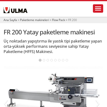
N
Toggl
a
v
i
Ana Sayfa
Paketleme makineleri
Flow Pack
FR 200
g
a
FR 200 Yatay paketleme makinesi
t
i
o
Üç noktadan yapıştırma ile yastık tipi paketleme yapan
n
orta-yüksek performans seviyesine sahip Yatay
Paketleme (HFFS) Makinesi.
‹
›