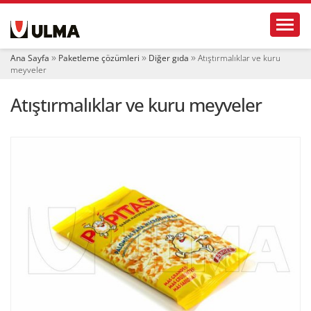
N
Toggl
a
v
i
Ana Sayfa
Paketleme çözümleri
Diğer gıda
Atıştırmalıklar ve kuru
g
meyveler
a
t
Atıştırmalıklar ve kuru meyveler
i
o
n