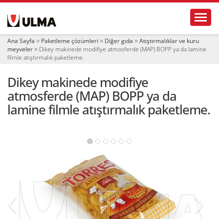
N
Toggl
a
v
i
Ana Sayfa
Paketleme çözümleri
Diğer gıda
Atıştırmalıklar ve kuru
g
meyveler
Dikey makinede modifiye atmosferde (MAP) BOPP ya da lamine
a
filmle atıştırmalık paketleme.
t
i
Dikey makinede modifiye
o
atmosferde (MAP) BOPP ya da
n
lamine filmle atıştırmalık paketleme.
‹
›