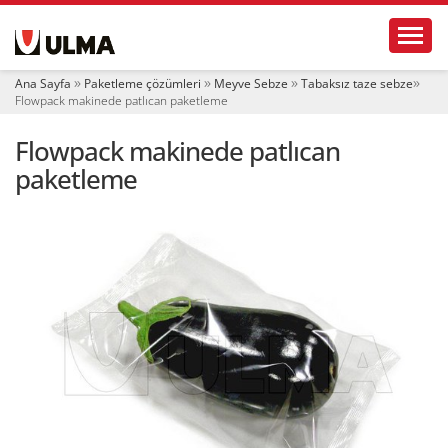
N
Toggl
a
v
i
Ana Sayfa
Paketleme çözümleri
Meyve Sebze
Tabaksız taze sebze
g
Flowpack makinede patlıcan paketleme
a
t
Flowpack makinede patlıcan
i
o
paketleme
n