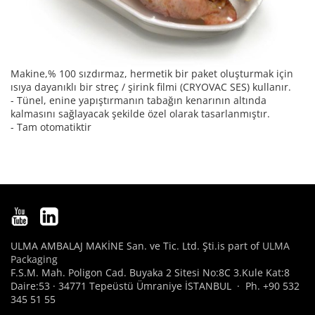
Makine,% 100 sızdırmaz, hermetik bir paket oluşturmak için
ısıya dayanıklı bir streç / şirink filmi (CRYOVAC SES) kullanır.
- Tünel, enine yapıştırmanın tabağın kenarının altında
kalmasını sağlayacak şekilde özel olarak tasarlanmıştır.
- Tam otomatiktir
ULMA AMBALAJ MAKİNE San. ve Tic. Ltd. Şti.is part of
ULMA
Packaging
F.S.M. Mah. Poligon Cad. Buyaka 2 Sitesi No:8C 3.Kule Kat:8
Daire:53 · 34771 Tepeüstü Ümraniye İSTANBUL · Ph. +90 532
345 51 55