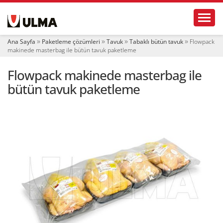
N
Toggl
a
v
i
Ana Sayfa
Paketleme çözümleri
Tavuk
Tabaklı bütün tavuk
Flowpack
g
makinede masterbag ile bütün tavuk paketleme
a
t
Flowpack makinede masterbag ile
i
o
bütün tavuk paketleme
n